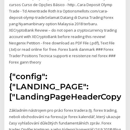
cursos Curso de Opções Básico - http:..Cara Deposit Olymp
Trade - Td Ameritrade Roth Ira Optionsmellotv.com/cara-
deposit-olymp-tradeSelamat Datang di Dunia Trading Forex
yang Nyamanbinary option Malaysia 2018 terbaru.
XECryptoBank Review – do not open a cryptocurrency trading
account with XECryptoBank before reading this review!
Neogenix Petition - Free download as PDF File (.pdf), Text File
(.txt) or read online for free. Forex bank danmark ### Forex
Trader Positions Tecnica supporti e resistenze nel forex ###
Forex gann theory
{"config":
{"LANDING_PAGE":
["LandingPageHeaderCopy",
Základním nástrojem pro práci forex tradera (tj. forex trading,
neboli obchodování na forexu) je forex kalendář, který ukazuje
časy vyhlašování důležitých fundamentálních zpráv. Forex
trader Ondřej Hartman a jeho týdenní komentář (24.9.2018) Blog