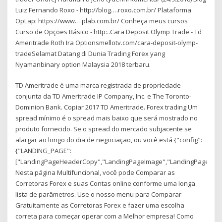
Luiz Fernando Roxo - http://blog.…roxo.com.br/ Plataforma
OpLap: https://www.…plab.com.br/ Conheça meus cursos
Curso de Opções Básico - http:..Cara Deposit Olymp Trade - Td
Ameritrade Roth Ira Optionsmellotv.com/cara-deposit-olymp-
tradeSelamat Datang di Dunia Trading Forex yang
Nyamanbinary option Malaysia 2018 terbaru.
TD Ameritrade é uma marca registrada de propriedade
conjunta da TD Ameritrade IP Company, Inc. e The Toronto-
Dominion Bank. Copiar 2017 TD Ameritrade. Forex trading Um
spread mínimo é o spread mais baixo que será mostrado no
produto fornecido. Se o spread do mercado subjacente se
alargar ao longo do dia de negociação, ou você está {"config":
{"LANDING_PAGE":
["LandingPageHeaderCopy","LandingPageImage","LandingPageSupp
Nesta página Multifuncional, você pode Comparar as
Corretoras Forex e suas Contas online conforme uma longa
lista de parâmetros. Use o nosso menu para Comparar
Gratuitamente as Corretoras Forex e fazer uma escolha
correta para começar operar com a Melhor empresa! Como