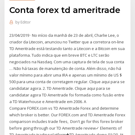
Conta forex td ameritrade
by
Editor
23/04/2019 · No início da manhã de 23 de abril, Charlie Lee, o
criador da Litecoin, anunciou no Twitter que a corretora on-line
TD Ameritrade está testando tanto a Litecoin e a Bitcoin em sua
plataforma. Tudo indica que em breve BTC e LTC serão
negociados na Nasdaq. Com uma captura de tela de sua conta
… Não há taxas de manutenção de conta. Além disso, não há
valor mínimo para abrir uma IRA e apenas um mínimo de US $
500 para uma conta de corretagem regular. Clique aqui para se
candidatar agora. 2. TD Ameritrade. Clique aqui para se
candidatar agora TD Ameritrade foi formada como fusão entre
a TD Waterhouse e Ameritrade em 2006. A
Compare FOREX.com vs TD Ameritrade Forex and determine
which broker is better. Our FOREX.com and TD Ameritrade Forex
comparison includes trade fees, Don't go for this forex broker
before going through our TD Ameritrade review✓ Elements of
TD Ameritrade trading platform✚TD Ameritrade demo 01/20. At