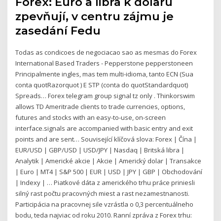
Forex: Euro a libra k dolaru
zpevňují, v centru zájmu je
zasedání Fedu
Todas as condicoes de negociacao sao as mesmas do Forex
International Based Traders - Pepperstone pepperstoneen
Principalmente ingles, mas tem multi-idioma, tanto ECN (Sua
conta quotRazorquot ) E STP (conta do quotStandardquot)
Spreads… Forex telegram group signal tz only . Thinkorswim
allows TD Ameritrade clients to trade currencies, options,
futures and stocks with an easy-to-use, on-screen
interface.signals are accompanied with basic entry and exit
points and are sent… Související klíčová slova: Forex | Čína |
EUR/USD | GBP/USD | USD/JPY | Nasdaq | Britská libra |
Analytik | Americké akcie | Akcie | Americký dolar | Transakce
| Euro | MT4 | S&P 500 | EUR | USD | JPY | GBP | Obchodování
| Indexy | … Piatkové dáta z amerického trhu práce priniesli
silný rast počtu pracovných miest a rast nezamestnanosti.
Participácia na pracovnej sile vzrástla o 0,3 percentuálneho
bodu, teda najviac od roku 2010. Ranní zpráva z Forex trhu: