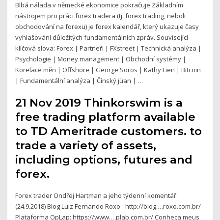
Blbá nálada v německé ekonomice pokračuje Základním
nástrojem pro práci forex tradera (tj. forex trading, neboli
obchodování na forexu) je forex kalendář, který ukazuje časy
vyhlašování důležitých fundamentálních zpráv. Související
klíčová slova: Forex | Partneři | FXstreet | Technická analýza |
Psychologie | Money management | Obchodní systémy |
Korelace měn | Offshore | George Soros | Kathy Lien | Bitcoin
| Fundamentální analýza | Čínský jüan | …
21 Nov 2019 Thinkorswim is a
free trading platform available
to TD Ameritrade customers. to
trade a variety of assets,
including options, futures and
forex.
Forex trader Ondřej Hartman a jeho týdenní komentář
(24.9.2018) Blog Luiz Fernando Roxo - http://blog.…roxo.com.br/
Plataforma OpLap: https://www.…plab.com.br/ Conheça meus